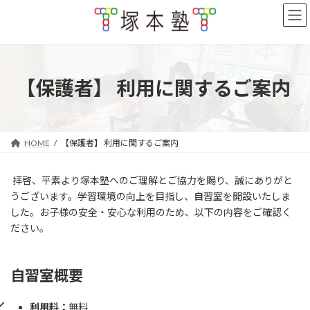
コ
ナ
ン
ビ
テ
ゲ
ン
ー
ツ
シ
へ
ョ
【保護者】 利用に関するご案内
ス
ン
キ
に
ッ
移
プ
動
HOME
【保護者】 利用に関するご案内
拝啓、平素より塚本塾へのご理解とご協力を賜り、誠にありがと
うございます。学習環境の向上を目指し、自習室を開設いたしま
した。お子様の安全・安心な利用のため、以下の内容をご確認く
ださい。
自習室概要
利用料：
無料